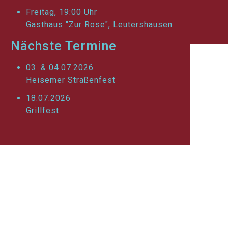
Freitag, 19:00 Uhr
Gasthaus "Zur Rose", Leutershausen
Nächste Termine
03. & 04.07.2026
Heisemer Straßenfest
18.07.2026
Grillfest
lseitig und inklusiv. So singen wir auch:
h, modern, traurig oder lustig.
ns verbindet das Singen.
z, halten zusammen und helfen einander.