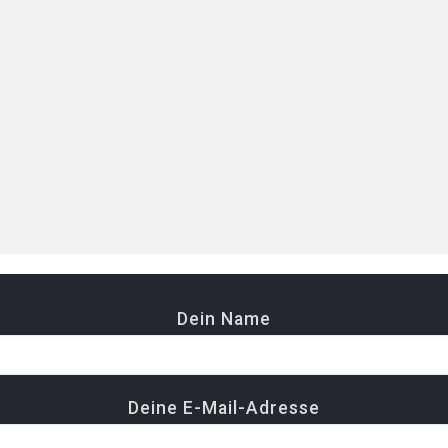
2026
23. Februar 2026
nsam das Puzzle
Rückblick auf die
lständigen – unsere
Mitgliederversamml
iederkampagne
2026
t
Dein Name
Deine E-Mail-Adresse